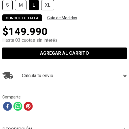
S
M
L
XL
Guía de Medidas
CONOCE TU TALLA
$
149
.
990
Hasta 03 cuotas sin interés
AGREGAR AL CARRITO
Calcula tu envío
Comparte