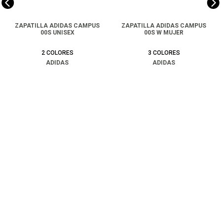
ZAPATILLA ADIDAS CAMPUS
ZAPATILLA ADIDAS CAMPUS
00S UNISEX
00S W MUJER
2
COLORES
3
COLORES
ADIDAS
ADIDAS
$
99
.
990
$
49
.
990
$
99
.
990
COMPRAR
COMPRAR
Ayuda
+
Preguntas frecuentes
Categorías
+
T&C - Políticas de Envío