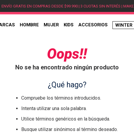
ENVÍO GRATIS EN COMPRAS DESDE $99.990 | 3 CUOTAS SIN INTERÉS | MAKE
ARCAS
HOMBRE
MUJER
KIDS
ACCESORIOS
WINTER
TÉRMINOS MÁS BUSCADOS
1
.
hombre
Oops!!
2
.
jordan
No se ha encontrado ningún producto
3
.
mujer
4
.
nike
¿Qué hago?
5
.
zapatillas jordan
Compruebe los términos introducidos.
6
.
new balance
Intenta utilizar una sola palabra.
7
.
zapatillas hombre
Utilice términos genéricos en la búsqueda.
8
.
zapatillas nike
Busque utilizar sinónimos al término deseado.
9
.
ea7