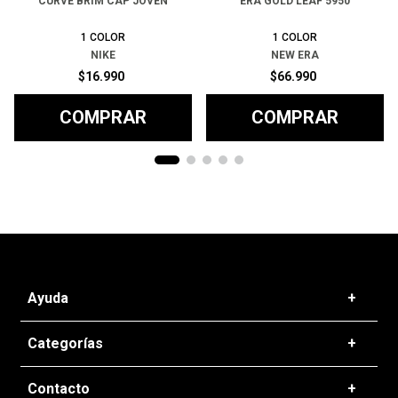
CURVE BRIM CAP JOVEN
ERA GOLD LEAF 5950
1
COLOR
1
COLOR
NIKE
NEW ERA
$
16
.
990
$
66
.
990
COMPRAR
COMPRAR
Ayuda
+
Preguntas frecuentes
Categorías
+
T&C - Políticas de Envío
Zapatillas
Contacto
+
Politicas de Devolución