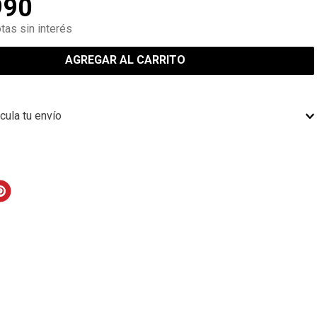
990
tas sin interés
AGREGAR AL CARRITO
cula tu envío