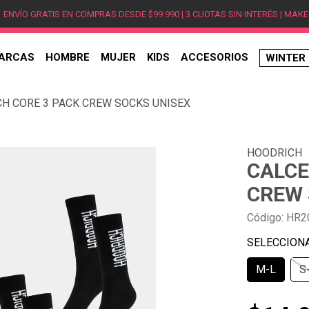
ENVÍO GRATIS EN COMPRAS DESDE $99.990 | 3 CUOTAS SIN INTERÉS | MAKE
ARCAS
HOMBRE
MUJER
KIDS
ACCESORIOS
WINTER
TÉRMINOS MÁS BUSCADOS
CH CORE 3 PACK CREW SOCKS UNISEX
1
.
hombre
2
.
jordan
HOODRICH
3
.
mujer
CALCE
4
.
nike
CREW 
5
.
zapatillas jordan
Código
:
HR2
6
.
new balance
7
.
zapatillas hombre
M-L
S
8
.
zapatillas nike
9
.
ea7