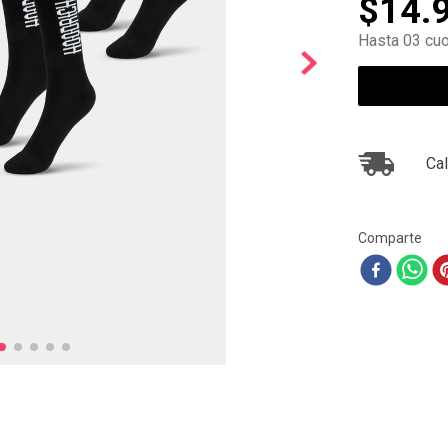
$
14
.
10
.
air max
Hasta 03 cuo
Cal
Comparte