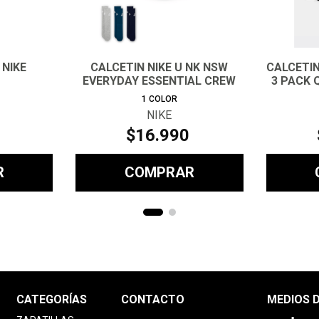
 NIKE
CALCETIN NIKE U NK NSW
CALCETI
EVERYDAY ESSENTIAL CREW
3 PACK 
3PR
1
COLOR
NIKE
$
16
.
990
R
COMPRAR
CATEGORÍAS
CONTACTO
MEDIOS 