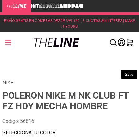
ENVÍO GRATIS EN COMPRAS DESDE $99.990 | 3 CUOTAS SIN INTERÉS | MAKE
IT YOURS
55%
NIKE
POLERON NIKE M NK CLUB FT
FZ HDY MECHA HOMBRE
Código
:
56816