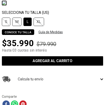
S
M
L
XL
Guía de Medidas
CONOCE TU TALLA
$
35
.
990
$
79
.
990
Hasta 03 cuotas sin interés
AGREGAR AL CARRITO
Calcula tu envío
Comparte