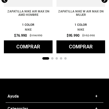
ZAPATILLA NIKE AIR MAX DN
ZAPATILLA NIKE W AIR MAX DN
AMD HOMBRE
MUJER
1
COLOR
1
COLOR
NIKE
NIKE
$
76
.
990
$
95
.
990
$
194
.
990
$
192
.
990
COMPRAR
COMPRAR
Ayuda
+
Preguntas frecuentes
Categorías
+