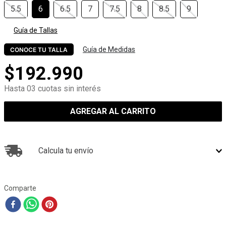
5.5
6
6.5
7
7.5
8
8.5
9
Guía de Tallas
Guía de Medidas
CONOCE TU TALLA
$
192
.
990
Hasta 03 cuotas sin interés
AGREGAR AL CARRITO
Calcula tu envío
Comparte