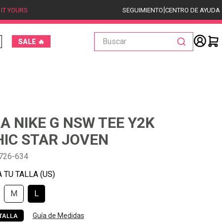
|
 IT YOURS
SEGUIMIENTO
CENTRO DE AYUDA
Buscar
SALE 🔥
A NIKE G NSW TEE Y2K
IC STAR JOVEN
726-634
M
L
Guía de Medidas
TALLA