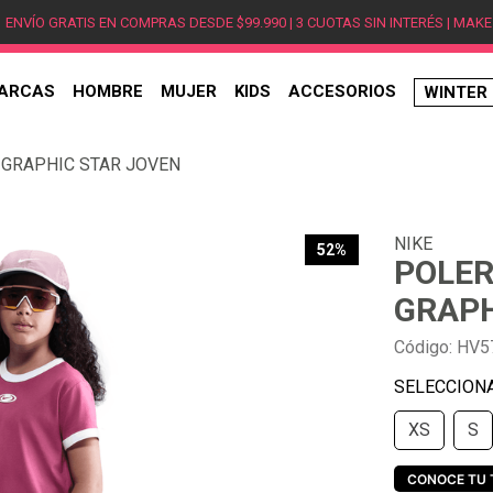
ENVÍO GRATIS EN COMPRAS DESDE $99.990 | 3 CUOTAS SIN INTERÉS | MAKE
ARCAS
HOMBRE
MUJER
KIDS
ACCESORIOS
WINTER
TÉRMINOS MÁS BUSCADOS
 GRAPHIC STAR JOVEN
1
.
hombre
2
.
jordan
NIKE
3
.
mujer
52%
POLER
4
.
nike
GRAPH
5
.
zapatillas
Código
:
HV5
6
.
zapatillas jordan
7
.
new balance
XS
S
8
.
zapatillas hombre
9
.
zapatillas nike
CONOCE TU 