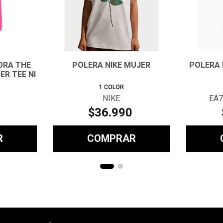
ORA THE
POLERA NIKE MUJER
POLERA 
ER TEE NI
1
COLOR
NIKE
EA7
$
36
.
990
R
COMPRAR