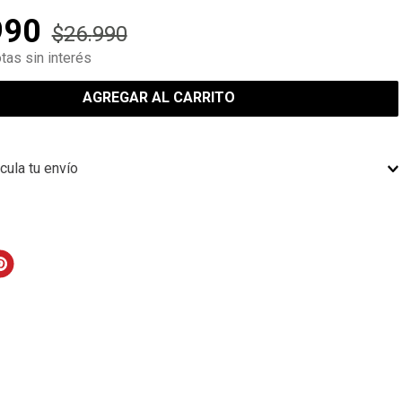
990
$
26
.
990
tas sin interés
AGREGAR AL CARRITO
cula tu envío