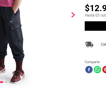
10
.
ea7
$
12
.
Hasta 03 cuo
Cal
Comparte