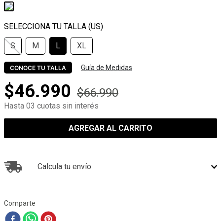
S
M
L
XL
Guía de Medidas
CONOCE TU TALLA
$
46
.
990
$
66
.
990
Hasta 03 cuotas sin interés
AGREGAR AL CARRITO
Calcula tu envío
Comparte