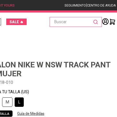
|
 IT YOURS
SEGUIMIENTO
CENTRO DE AYUDA
Buscar
SALE 🔥
LON NIKE W NSW TRACK PANT
MUJER
18-010
M
L
Guía de Medidas
TALLA