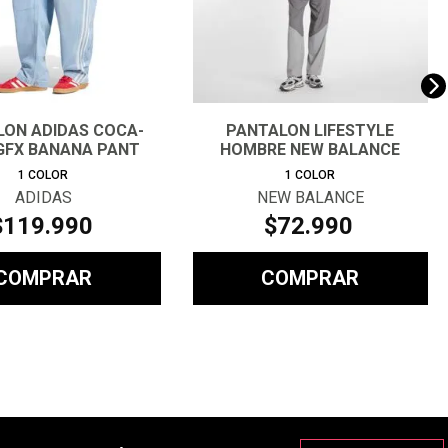
LON ADIDAS COCA-
PANTALON LIFESTYLE
GFX BANANA PANT
HOMBRE NEW BALANCE
MUJER
RIPSTOP GRIS
1
COLOR
1
COLOR
ADIDAS
NEW BALANCE
$
119
.
990
$
72
.
990
COMPRAR
COMPRAR