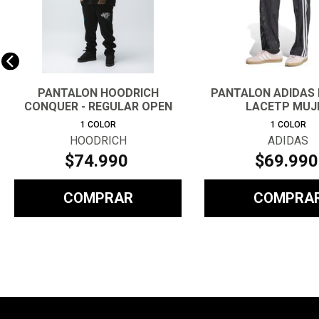
PANTALON HOODRICH
PANTALON ADIDAS 
CONQUER - REGULAR OPEN
LACETP MUJ
HEM JOGGE
1
COLOR
1
COLOR
HOODRICH
ADIDAS
$
74
.
990
$
69
.
990
COMPRAR
COMPRA