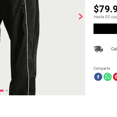
10
.
air max
$
79
.
Hasta 03 cuo
Cal
Comparte