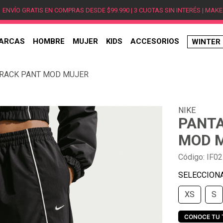
ENVÍO GRATIS EN COMPRAS DESDE $99.990 | 3 CUOTAS SIN INTERÉS | MAKE
ARCAS
HOMBRE
MUJER
KIDS
ACCESORIOS
WINTER
TÉRMINOS MÁS BUSCADOS
TRACK PANT MOD MUJER
1
.
hombre
2
.
jordan
NIKE
3
.
mujer
PANTA
4
.
nike
MOD 
5
.
zapatillas jordan
Código
:
IF02
6
.
new balance
7
.
zapatillas hombre
XS
S
8
.
zapatillas nike
9
.
ea7
CONOCE TU 