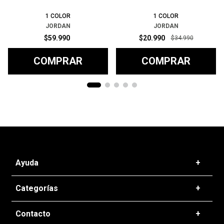
1
COLOR
1
COLOR
JORDAN
JORDAN
$
59
.
990
$
20
.
990
$
34
.
990
COMPRAR
COMPRAR
Ayuda
+
Preguntas frecuentes
Categorías
+
T&C - Políticas de Envío
Zapatillas
Contacto
+
Politicas de Devolución