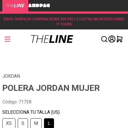
ENVÍO GRATIS EN COMPRAS DESDE $99.990 | 3 CUOTAS SIN INTERÉS | MAKE
IT YOURS
JORDAN
POLERA JORDAN MUJER
Código
:
71738
XS
S
M
L