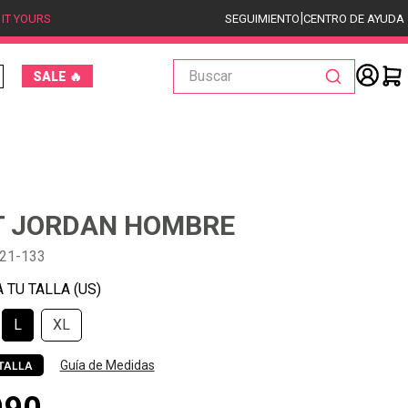
|
 IT YOURS
SEGUIMIENTO
CENTRO DE AYUDA
Buscar
SALE 🔥
T JORDAN HOMBRE
21-133
L
XL
Guía de Medidas
TALLA