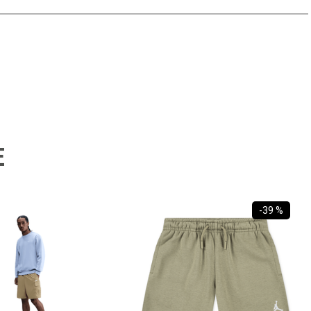
E
-
39 %