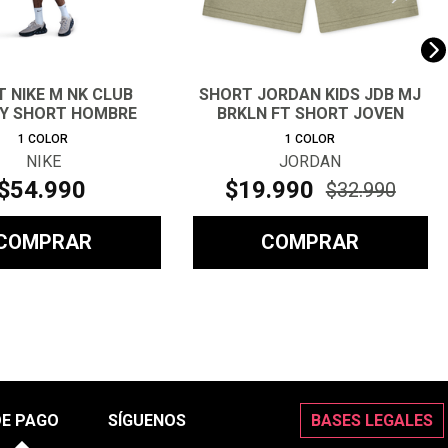
 NIKE M NK CLUB
SHORT JORDAN KIDS JDB MJ
TY SHORT HOMBRE
BRKLN FT SHORT JOVEN
1
COLOR
1
COLOR
NIKE
JORDAN
$
54
.
990
$
19
.
990
$
32
.
990
COMPRAR
COMPRAR
DE PAGO
SÍGUENOS
BASES LEGALES