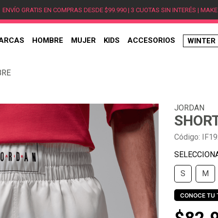
ENVÍO GRATIS EN COMPRAS DESDE $99.990 | 3 CUOTAS SIN INTERÉS | MAKE
ARCAS
HOMBRE
MUJER
KIDS
ACCESORIOS
WINTER
TÉRMINOS MÁS BUSCADOS
BRE
1
.
hombre
2
.
jordan
JORDAN
3
.
mujer
SHOR
4
.
nike
Código
:
IF19
5
.
zapatillas
6
.
zapatillas jordan
S
M
7
.
new balance
8
.
zapatillas hombre
CONOCE TU 
9
.
zapatillas nike