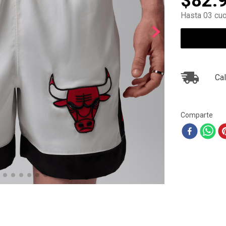
$
82
.
10
.
ea7
Hasta 03 cuo
Cal
Comparte