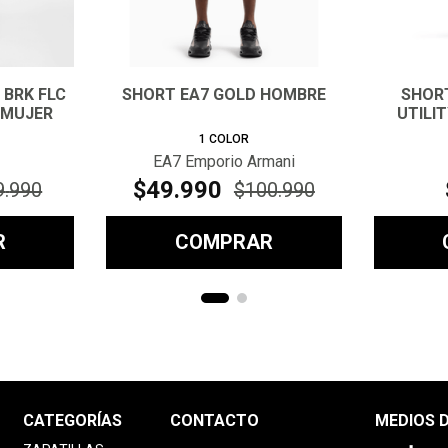
 BRK FLC
SHORT EA7 GOLD HOMBRE
SHORT
 MUJER
UTILI
1
COLOR
EA7 Emporio Armani
$
49
.
990
9
.
990
$
100
.
990
R
COMPRAR
CATEGORÍAS
CONTACTO
MEDIOS 