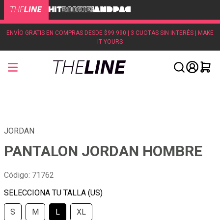
ENVÍO GRATIS EN COMPRAS DESDE $99.990 | 3 CUOTAS SIN INTERÉS | MAKE
IT YOURS
JORDAN
PANTALON JORDAN HOMBRE
Código
:
71762
S
M
L
XL