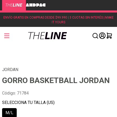
ENVÍO GRATIS EN COMPRAS DESDE $99.990 | 3 CUOTAS SIN INTERÉS | MAKE
IT YOURS
JORDAN
GORRO BASKETBALL JORDAN
Código
:
71784
M/L