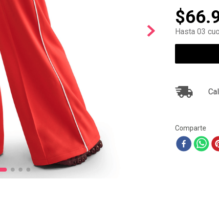
10
.
ea7
$
66
.
Hasta 03 cuo
Cal
Comparte