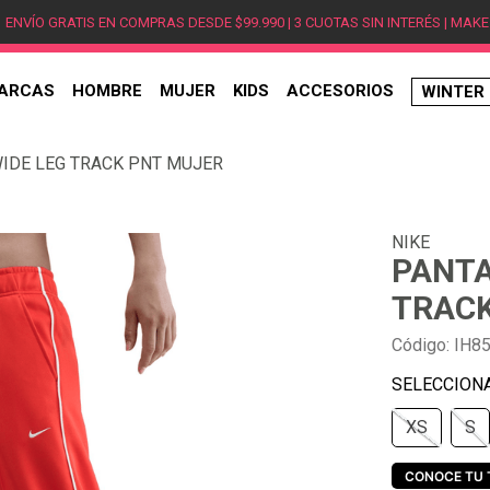
ENVÍO GRATIS EN COMPRAS DESDE $99.990 | 3 CUOTAS SIN INTERÉS | MAKE
ARCAS
HOMBRE
MUJER
KIDS
ACCESORIOS
WINTER
TÉRMINOS MÁS BUSCADOS
IDE LEG TRACK PNT MUJER
1
.
hombre
2
.
jordan
NIKE
3
.
mujer
PANTA
4
.
nike
TRACK
5
.
zapatillas
Código
:
IH8
6
.
zapatillas jordan
7
.
zapatillas hombre
XS
S
8
.
new balance
9
.
zapatillas nike
CONOCE TU 