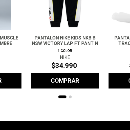
 MUSCLE
PANTALON NIKE KIDS NKB B
PANTA
OMBRE
NSW VICTORY LAP FT PANT N
TRA
1
COLOR
NIKE
$
34
.
990
R
COMPRAR