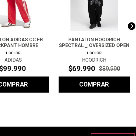
LON ADIDAS CC FB
PANTALON HOODRICH
CKPANT HOMBRE
SPECTRAL _ OVERSIZED OPEN
HEM JO
1
COLOR
1
COLOR
ADIDAS
HOODRICH
$
99
.
990
$
69
.
990
$
89
.
990
COMPRAR
COMPRAR