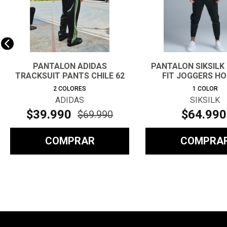
PANTALON ADIDAS
PANTALON SIKSILK
TRACKSUIT PANTS CHILE 62
FIT JOGGERS H
HOMBRE
2
COLORES
1
COLOR
ADIDAS
SIKSILK
$
39
.
990
$
64
.
990
$
69
.
990
COMPRAR
COMPRA