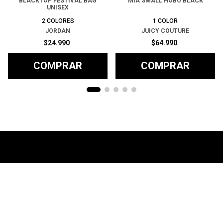
BLACKTOP FESTIVAL BAG
MIA SMALL HOBO BLACK
UNISEX
2
COLORES
1
COLOR
JORDAN
JUICY COUTURE
$
24
.
990
$
64
.
990
COMPRAR
COMPRAR
Ayuda
+
Preguntas frecuentes
Categorías
+
T&C - Políticas de Envío
Zapatillas
Contacto
+
Politicas de Devolución