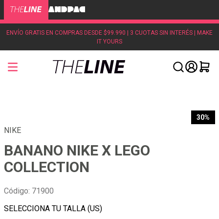
ENVÍO GRATIS EN COMPRAS DESDE $99.990 | 3 CUOTAS SIN INTERÉS | MAKE
IT YOURS
30%
NIKE
BANANO NIKE X LEGO
COLLECTION
Código
:
71900