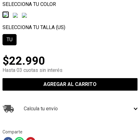
TU
$
22
.
990
Hasta 03 cuotas sin interés
AGREGAR AL CARRITO
Calcula tu envío
Comparte