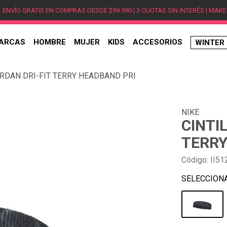
ENVÍO GRATIS EN COMPRAS DESDE $99.990 | 3 CUOTAS SIN INTERÉS | MAKE
ARCAS
HOMBRE
MUJER
KIDS
ACCESORIOS
WINTER
TÉRMINOS MÁS BUSCADOS
ORDAN DRI-FIT TERRY HEADBAND PRI
1
.
hombre
2
.
jordan
NIKE
3
.
mujer
CINTI
4
.
nike
TERRY
5
.
zapatillas
Código
:
II51
6
.
zapatillas jordan
7
.
new balance
8
.
zapatillas hombre
9
.
zapatillas nike