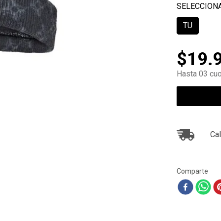
10
.
ea7
TU
$
19
.
Hasta 03 cuo
Cal
Comparte