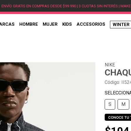
ENVÍO GRATIS EN COMPRAS DESDE $99.990 | 3 CUOTAS SIN INTERÉS | MAKE
ARCAS
HOMBRE
MUJER
KIDS
ACCESORIOS
WINTER
TÉRMINOS MÁS BUSCADOS
1
.
hombre
2
.
jordan
NIKE
3
.
mujer
CHAQU
4
.
nike
Código
:
II52
5
.
zapatillas
6
.
zapatillas jordan
S
M
7
.
xt-6
8
.
new balance
CONOCE TU 
9
.
zapatillas hombre