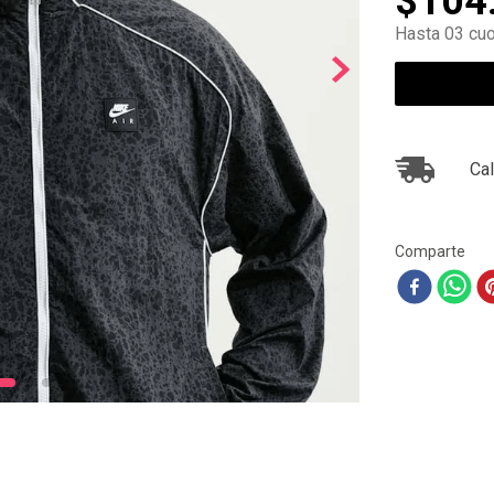
$
104
10
.
zapatillas nike
Hasta 03 cuo
Cal
Comparte