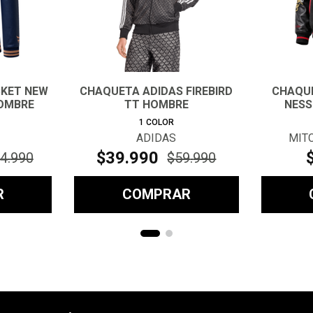
CKET NEW
CHAQUETA ADIDAS FIREBIRD
CHAQUE
HOMBRE
TT HOMBRE
NESS
1
COLOR
ADIDAS
MIT
$
39
.
990
4
.
990
$
59
.
990
R
COMPRAR