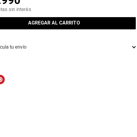
.
990
tas sin interés
AGREGAR AL CARRITO
cula tu envío