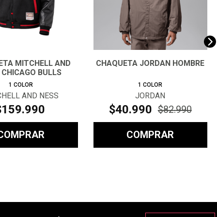
TA MITCHELL AND
CHAQUETA JORDAN HOMBRE
 CHICAGO BULLS
HOMBRE
1
COLOR
1
COLOR
CHELL AND NESS
JORDAN
$
159
.
990
$
40
.
990
$
82
.
990
COMPRAR
COMPRAR