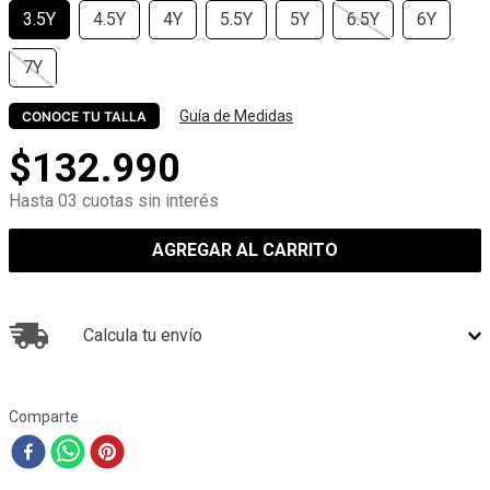
3.5Y
4.5Y
4Y
5.5Y
5Y
6.5Y
6Y
7Y
Guía de Medidas
CONOCE TU TALLA
$
132
.
990
Hasta 03 cuotas sin interés
AGREGAR AL CARRITO
Calcula tu envío
Comparte