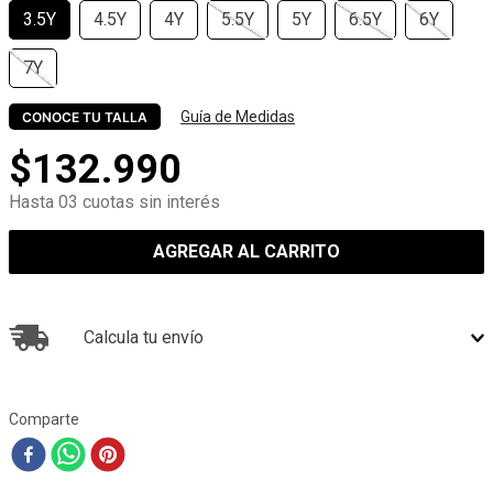
3.5Y
4.5Y
4Y
5.5Y
5Y
6.5Y
6Y
7Y
Guía de Medidas
CONOCE TU TALLA
$
132
.
990
Hasta 03 cuotas sin interés
AGREGAR AL CARRITO
Calcula tu envío
Comparte