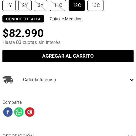
1Y
2Y
3Y
11C
12C
13C
Guía de Medidas
CONOCE TU TALLA
$
82
.
990
Hasta 03 cuotas sin interés
AGREGAR AL CARRITO
Calcula tu envío
Comparte