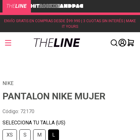
ENVÍO GRATIS EN COMPRAS DESDE $99.990 | 3 CUOTAS SIN INTERÉS | MAKE
IT YOURS
NIKE
PANTALON NIKE MUJER
Código
:
72170
XS
S
M
L