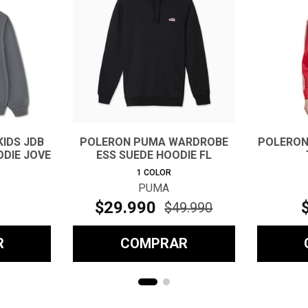
IDS JDB
POLERON PUMA WARDROBE
POLERON 
ODIE JOVE
ESS SUEDE HOODIE FL
HOMBRE
1
COLOR
PUMA
$
29
.
990
$
49
.
990
R
COMPRAR