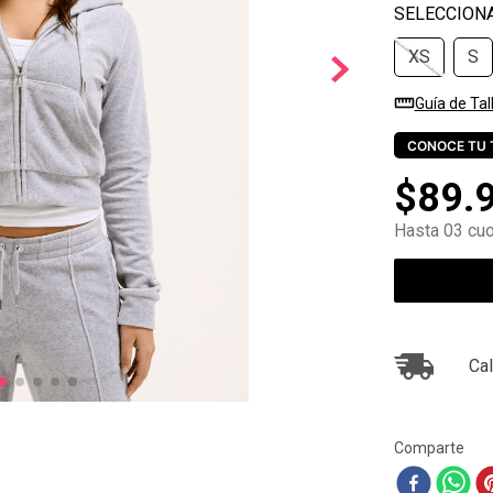
10
.
zapatillas nike
XS
S
Guía de Tal
CONOCE TU 
$
89
.
Hasta 03 cuo
Cal
Comparte