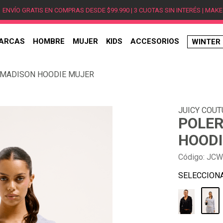
ENVÍO GRATIS EN COMPRAS DESDE $99.990 | 3 CUOTAS SIN INTERÉS | MAKE
ARCAS
HOMBRE
MUJER
KIDS
ACCESORIOS
WINTER
TÉRMINOS MÁS BUSCADOS
 MADISON HOODIE MUJER
1
.
hombre
2
.
jordan
JUICY COUT
3
.
mujer
POLER
4
.
nike
HOODI
5
.
zapatillas
Código
:
JCW
6
.
zapatillas jordan
7
.
xt-6
8
.
new balance
9
.
zapatillas hombre