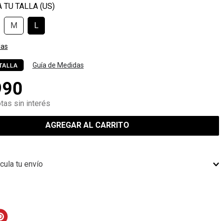
M
L
las
Guía de Medidas
TALLA
990
tas sin interés
AGREGAR AL CARRITO
cula tu envío