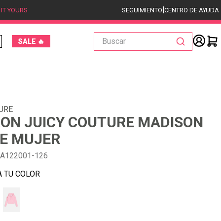
|
 IT YOURS
SEGUIMIENTO
CENTRO DE AYUDA
Buscar
SALE 🔥
URE
ON JUICY COUTURE MADISON
E MUJER
A122001-126