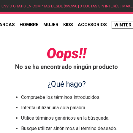
ENVÍO GRATIS EN COMPRAS DESDE $99.990 | 3 CUOTAS SIN INTERÉS | MAKE
ARCAS
HOMBRE
MUJER
KIDS
ACCESORIOS
WINTER
TÉRMINOS MÁS BUSCADOS
1
.
hombre
Oops!!
2
.
jordan
No se ha encontrado ningún producto
3
.
mujer
4
.
nike
¿Qué hago?
5
.
zapatillas
Compruebe los términos introducidos.
6
.
zapatillas jordan
Intenta utilizar una sola palabra.
7
.
new balance
Utilice términos genéricos en la búsqueda.
8
.
zapatillas hombre
Busque utilizar sinónimos al término deseado.
9
.
zapatillas nike