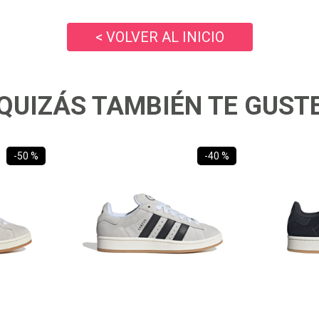
10
.
ea7
< VOLVER AL INICIO
QUIZÁS TAMBIÉN TE GUST
-
50 %
-
40 %