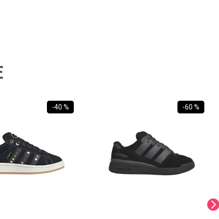
E
-
40 %
-
60 %