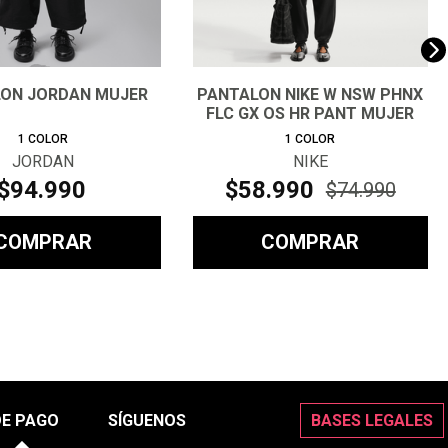
ON JORDAN MUJER
PANTALON NIKE W NSW PHNX
FLC GX OS HR PANT MUJER
1
COLOR
1
COLOR
JORDAN
NIKE
$
94
.
990
$
58
.
990
$
74
.
990
COMPRAR
COMPRAR
DE PAGO
SÍGUENOS
BASES LEGALES