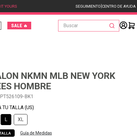
|
 IT YOURS
SEGUIMIENTO
CENTRO DE AYUDA
Buscar
SALE 🔥
LON NKMN MLB NEW YORK
EES HOMBRE
PT526109-BK1
L
XL
Guía de Medidas
TALLA