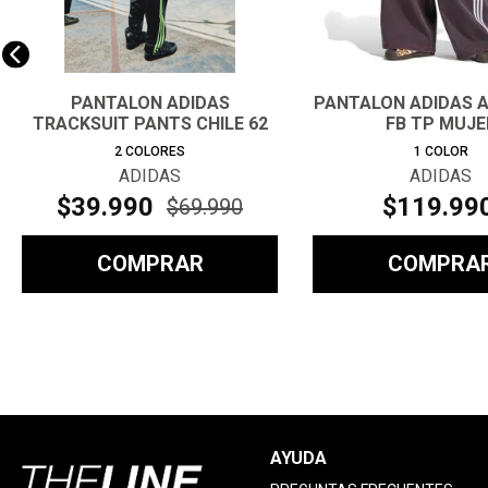
PANTALON ADIDAS
PANTALON ADIDAS A
TRACKSUIT PANTS CHILE 62
FB TP MUJE
HOMBRE
2
COLORES
1
COLOR
ADIDAS
ADIDAS
$
39
.
990
$
119
.
99
$
69
.
990
COMPRAR
COMPRA
AYUDA