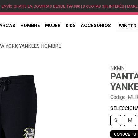
ENVÍO GRATIS EN COMPRAS DESDE $99.990 | 3 CUOTAS SIN INTERÉS | MAKE
ARCAS
HOMBRE
MUJER
KIDS
ACCESORIOS
WINTER
TÉRMINOS MÁS BUSCADOS
W YORK YANKEES HOMBRE
1
.
hombre
2
.
jordan
NKMN
3
.
mujer
PANTA
4
.
nike
YANK
5
.
zapatillas
Código
:
MLB
6
.
zapatillas jordan
7
.
zapatillas hombre
S
M
8
.
new balance
9
.
zapatillas nike
CONOCE TU 