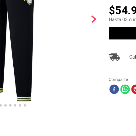
10
.
ea7
$
54
.
Hasta 03 cuo
Cal
Comparte