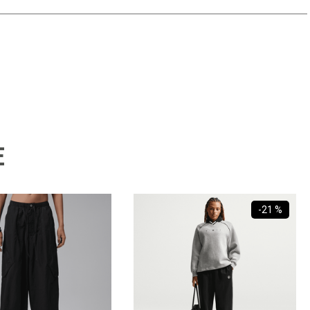
E
-
21 %