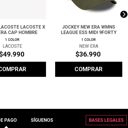
LACOSTE LACOSTE X
JOCKEY NEW ERA WMNS
ERA CAP HOMBRE
LEAGUE ESS MIDI 9FORTY
MUJER
1
COLOR
1
COLOR
LACOSTE
NEW ERA
$
49
.
990
$
36
.
990
COMPRAR
COMPRAR
DE PAGO
SÍGUENOS
BASES LEGALES