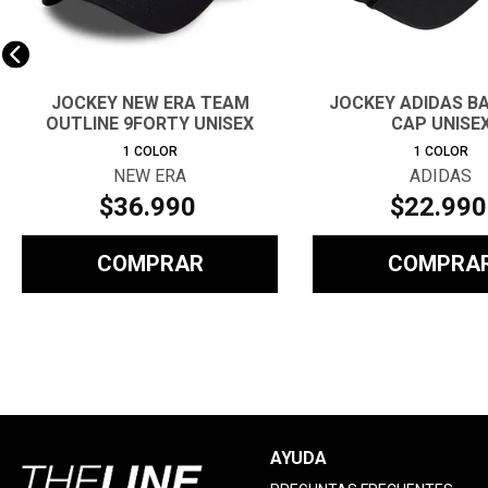
JOCKEY NEW ERA TEAM
JOCKEY ADIDAS B
OUTLINE 9FORTY UNISEX
CAP UNISE
1
COLOR
1
COLOR
NEW ERA
ADIDAS
$
36
.
990
$
22
.
990
COMPRAR
COMPRA
AYUDA