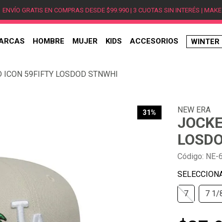
ENVÍO GRATIS EN COMPRAS DESDE $99.990 | 3 CUOTAS SIN INTERÉS | MAKE
ARCAS
HOMBRE
MUJER
KIDS
ACCESORIOS
WINTER
TÉRMINOS MÁS BUSCADOS
 ICON 59FIFTY LOSDOD STNWHI
1
.
hombre
2
.
jordan
NEW ERA
3
.
mujer
31%
JOCKE
4
.
nike
LOSDO
5
.
zapatillas
Código
:
NE-
6
.
zapatillas jordan
7
.
zapatillas hombre
7
7 1/
8
.
new balance
9
.
zapatillas nike