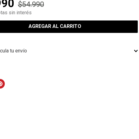
990
$
54
.
990
tas sin interés
AGREGAR AL CARRITO
cula tu envío