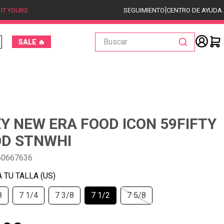
|
 IT YOURS
SEGUIMIENTO
CENTRO DE AYUDA
Buscar
SALE 🔥
Y NEW ERA FOOD ICON 59FIFTY
D STNWHI
60667636
8
7 1/4
7 3/8
7 1/2
7 5/8