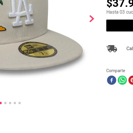
$
37
.
10
.
ea7
Hasta 03 cuo
Cal
Comparte