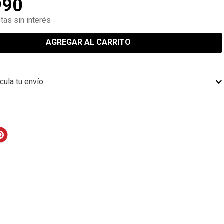
990
tas sin interés
AGREGAR AL CARRITO
cula tu envío