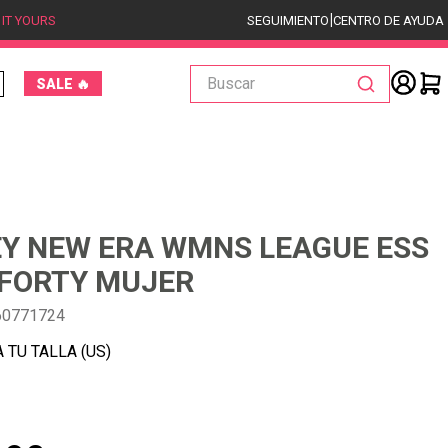
|
 IT YOURS
SEGUIMIENTO
CENTRO DE AYUDA
Buscar
SALE 🔥
Y NEW ERA WMNS LEAGUE ESS
9FORTY MUJER
60771724