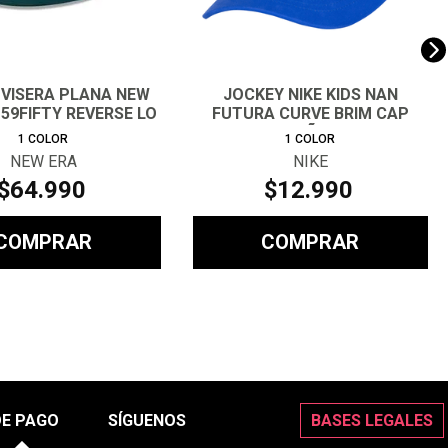
 VISERA PLANA NEW
JOCKEY NIKE KIDS NAN
59FIFTY REVERSE LO
FUTURA CURVE BRIM CAP
NIÑO
1
COLOR
1
COLOR
NEW ERA
NIKE
$
64
.
990
$
12
.
990
COMPRAR
COMPRAR
DE PAGO
SÍGUENOS
BASES LEGALES