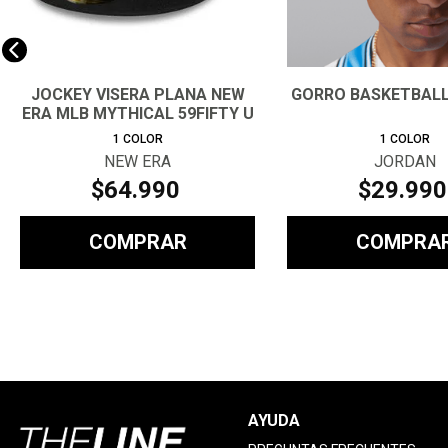
JOCKEY VISERA PLANA NEW
GORRO BASKETBAL
ERA MLB MYTHICAL 59FIFTY U
1
COLOR
1
COLOR
NEW ERA
JORDAN
$
64
.
990
$
29
.
990
COMPRAR
COMPRA
AYUDA