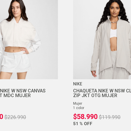
10
.
ea7
NIKE
NIKE W NSW CANVAS
CHAQUETA NIKE W NSW C
T MDC MUJER
ZIP JKT OTG MUJER
mujer
1
color
0
$
58
.
990
$
226
.
990
$
119
.
990
51 %
OFF