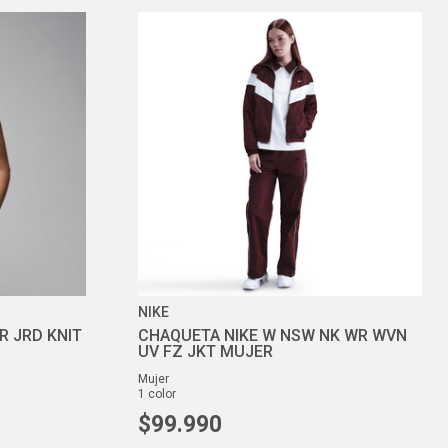
NIKE
R JRD KNIT
CHAQUETA NIKE W NSW NK WR WVN
UV FZ JKT MUJER
mujer
1
color
$
99
.
990