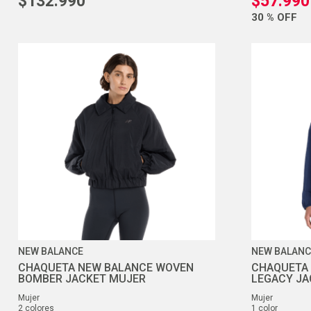
$
132
.
990
$
57
.
990
30 %
OFF
NEW BALANCE
NEW BALANC
CHAQUETA NEW BALANCE WOVEN
CHAQUETA 
BOMBER JACKET MUJER
LEGACY JA
mujer
mujer
2
colores
1
color