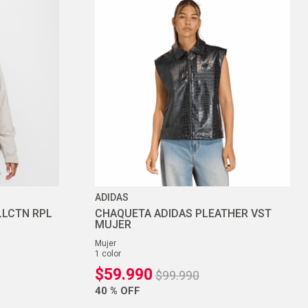
ADIDAS
LLCTN RPL
CHAQUETA ADIDAS PLEATHER VST
MUJER
mujer
1
color
$
59
.
990
$
99
.
990
40 %
OFF