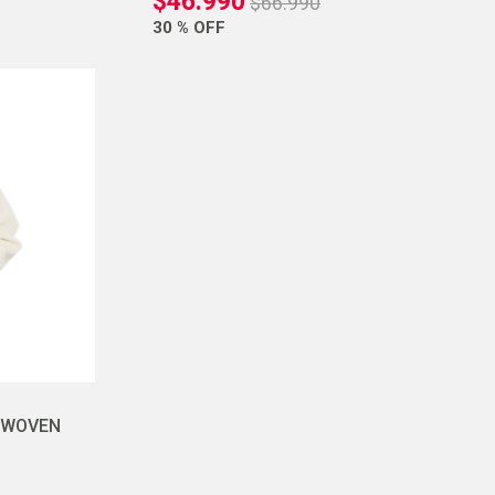
$
46
.
990
$
66
.
990
30 %
OFF
 WOVEN