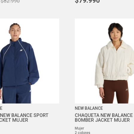
$
79
.
990
$
82
.
990
E
NEW BALANCE
NEW BALANCE SPORT
CHAQUETA NEW BALANCE
CKET MUJER
BOMBER JACKET MUJER
mujer
2
colores