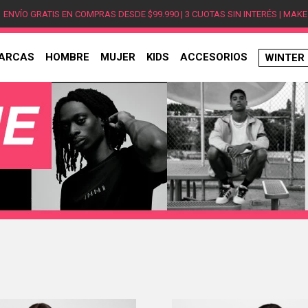
ENVÍO GRATIS EN COMPRAS DESDE $99.990 | 3 CUOTAS SIN INTERÉS | MAKE
ARCAS
HOMBRE
MUJER
KIDS
ACCESORIOS
WINTER
TÉRMINOS MÁS BUSCADOS
1
.
hombre
2
.
jordan
3
.
mujer
4
.
nike
5
.
zapatillas
6
.
zapatillas jordan
7
.
new balance
8
.
zapatillas hombre
9
.
zapatillas nike