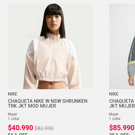
NIKE
NIKE
CHAQUETA NIKE W NSW SHRUNKEN
CHAQUETA 
TRK JKT MOD MUJER
JKT MUJER
mujer
mujer
1
color
1
color
$
40
.
990
$
85
.
990
$
82
.
990
51 %
OFF
30 %
OFF