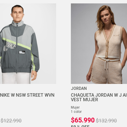
JORDAN
NIKE W NSW STREET WVN
CHAQUETA JORDAN W J AI
VEST MUJER
mujer
1
color
$
65
.
990
$
122
.
990
$
132
.
990
50 %
OFF