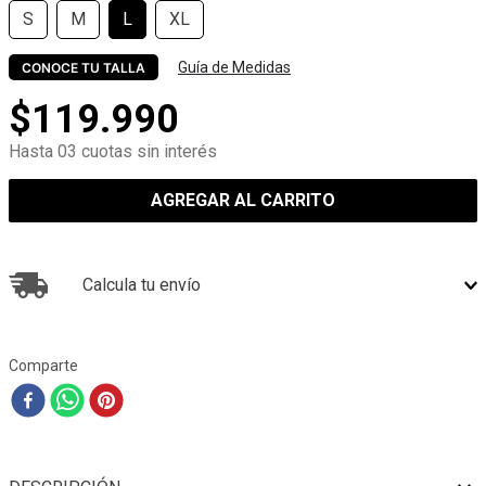
S
M
L
XL
Guía de Medidas
CONOCE TU TALLA
$
119
.
990
Hasta 03 cuotas sin interés
AGREGAR AL CARRITO
Calcula tu envío
Comparte