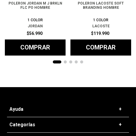
POLERON JORDAN M J BRKLN
POLERON LACOSTE SOFT
FLC PO HOMBRE
BRANDING HOMBRE
1
COLOR
1
COLOR
JORDAN
LACOSTE
$
56
.
990
$
119
.
990
COMPRAR
COMPRAR
Ayuda
+
Preguntas frecuentes
Categorías
+
T&C - Políticas de Envío