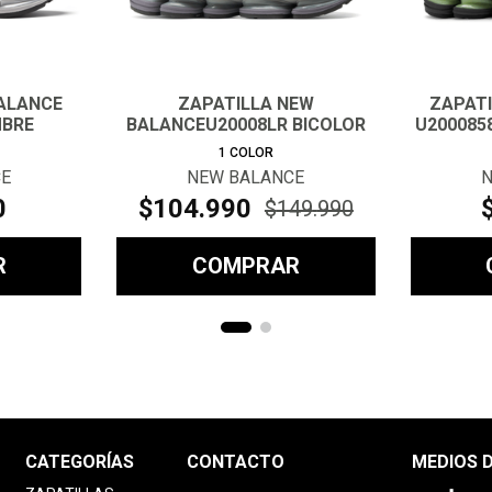
ALANCE
ZAPATILLA NEW
ZAPAT
MBRE
BALANCEU20008LR BICOLOR
U200085
HOMBRE
1
COLOR
CE
NEW BALANCE
N
0
$
104
.
990
$
149
.
990
R
COMPRAR
CATEGORÍAS
CONTACTO
MEDIOS 