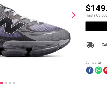
10
.
ea7
$
149
Hasta 03 cuo
Cal
Comparte