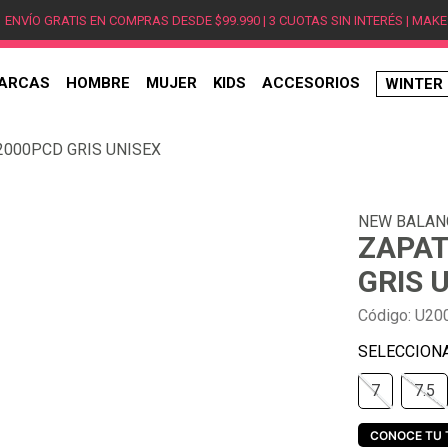
ENVÍO GRATIS EN COMPRAS DESDE $99.990 | 3 CUOTAS SIN INTERÉS | MAKE
ARCAS
HOMBRE
MUJER
KIDS
ACCESORIOS
WINTER
TÉRMINOS MÁS BUSCADOS
2000PCD GRIS UNISEX
1
.
hombre
2
.
jordan
NEW BALAN
3
.
mujer
ZAPAT
4
.
nike
GRIS 
5
.
zapatillas
Código
:
U20
6
.
zapatillas jordan
7
.
zapatillas hombre
7
7.5
8
.
new balance
9
.
zapatillas nike
CONOCE TU 