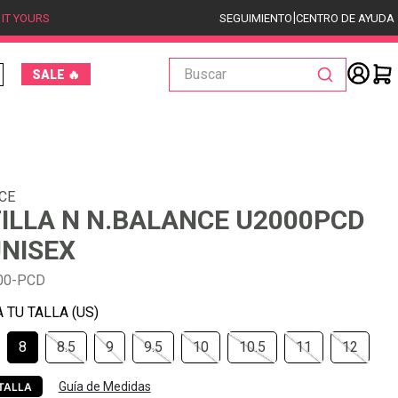
|
 IT YOURS
SEGUIMIENTO
CENTRO DE AYUDA
Buscar
SALE 🔥
CE
ILLA N N.BALANCE U2000PCD
UNISEX
00-PCD
8
8.5
9
9.5
10
10.5
11
12
Guía de Medidas
TALLA