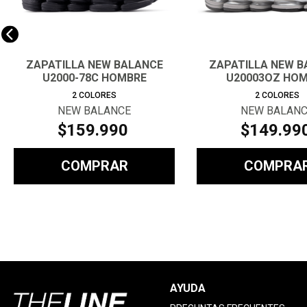
ZAPATILLA NEW BALANCE
ZAPATILLA NEW B
U2000-78C HOMBRE
U20003OZ HO
2
COLORES
2
COLORES
NEW BALANCE
NEW BALAN
$
159
.
990
$
149
.
99
COMPRAR
COMPRA
AYUDA