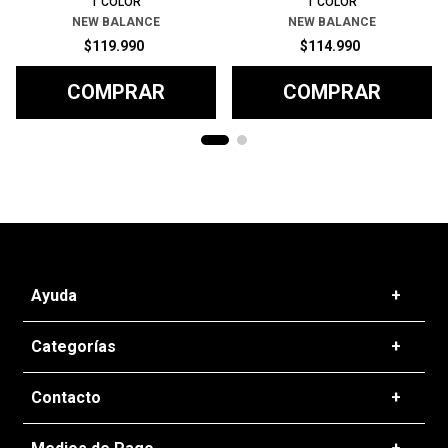
1
COLOR
1
COLOR
NEW BALANCE
NEW BALANCE
$
119
.
990
$
114
.
990
COMPRAR
COMPRAR
Ayuda
+
Preguntas frecuentes
Categorías
+
T&C - Políticas de Envío
Zapatillas
Contacto
+
Politicas de Devolución
Ropa
Cambios de Productos
+56 22 637 5016