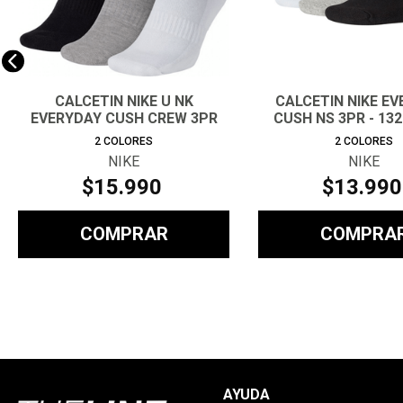
CALCETIN NIKE U NK
CALCETIN NIKE E
EVERYDAY CUSH CREW 3PR
CUSH NS 3PR - 132
UNISEX
2
COLORES
2
COLORES
NIKE
NIKE
$
15
.
990
$
13
.
990
COMPRAR
COMPRA
AYUDA