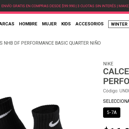
ENVÍO GRATIS EN COMPRAS DESDE $99.990 | 3 CUOTAS SIN INTERÉS | MAKE
ARCAS
HOMBRE
MUJER
KIDS
ACCESORIOS
WINTER
TÉRMINOS MÁS BUSCADOS
DS NHB DF PERFORMANCE BASIC QUARTER NIÑO
1
.
hombre
2
.
jordan
NIKE
3
.
mujer
CALCE
4
.
nike
PERFO
5
.
zapatillas
Código
:
UN0
6
.
zapatillas jordan
7
.
zapatillas hombre
5-7A
8
.
new balance
9
.
zapatillas nike