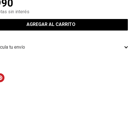
990
tas sin interés
AGREGAR AL CARRITO
cula tu envío