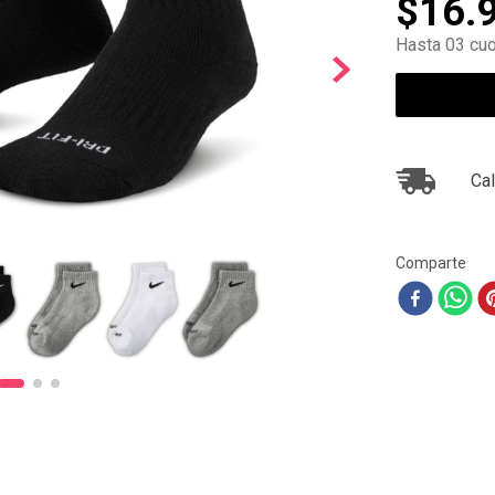
$
16
.
10
.
ea7
Hasta 03 cuo
Cal
Comparte