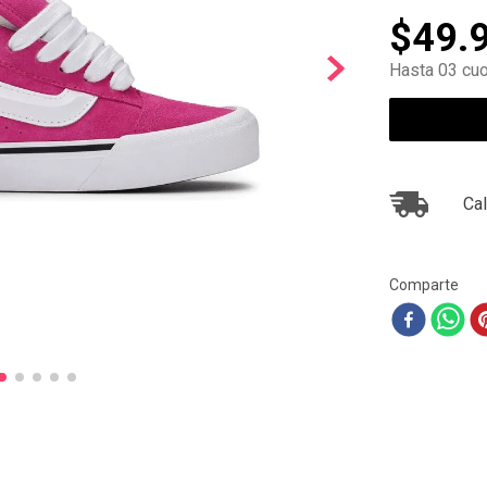
10
.
ea7
$
49
.
Hasta 03 cuo
Cal
Comparte