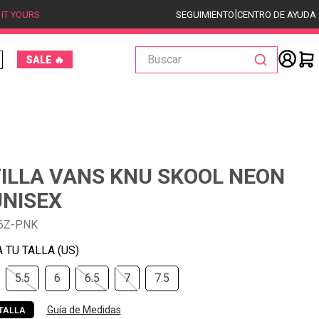
|
 IT YOURS
SEGUIMIENTO
CENTRO DE AYUDA
Buscar
SALE 🔥
ILLA VANS KNU SKOOL NEON
UNISEX
6Z-PNK
5.5
6
6.5
7
7.5
Guía de Medidas
TALLA