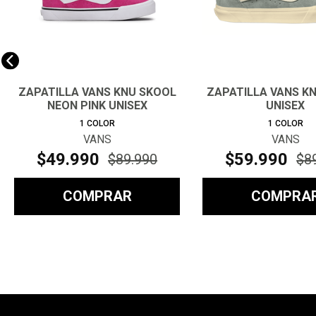
ZAPATILLA VANS KNU SKOOL
ZAPATILLA VANS K
NEON PINK UNISEX
UNISEX
1
COLOR
1
COLOR
VANS
VANS
$
49
.
990
$
59
.
990
$
89
.
990
$
8
COMPRAR
COMPRA