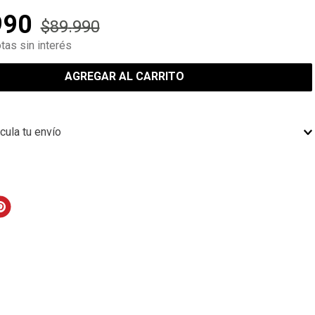
990
$
89
.
990
tas sin interés
AGREGAR AL CARRITO
cula tu envío