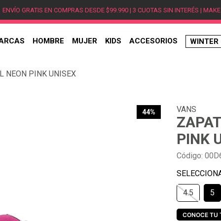
ENVÍO GRATIS EN COMPRAS DESDE $99.990 | 3 CUOTAS SIN INTERÉS | MAKE
ARCAS
HOMBRE
MUJER
KIDS
ACCESORIOS
WINTER
TÉRMINOS MÁS BUSCADOS
L NEON PINK UNISEX
1
.
hombre
2
.
jordan
VANS
3
.
mujer
44%
ZAPAT
4
.
nike
PINK 
5
.
zapatillas
Código
:
00D
6
.
zapatillas jordan
7
.
zapatillas hombre
4.5
5
8
.
new balance
9
.
zapatillas nike
CONOCE TU 