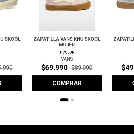
NU SKOOL
ZAPATILLA VANS KNU SKOOL
ZAPATIL
MUJER
1
COLOR
VANS
$
69
.
990
$
49
9
.
990
$
89
.
990
R
COMPRAR