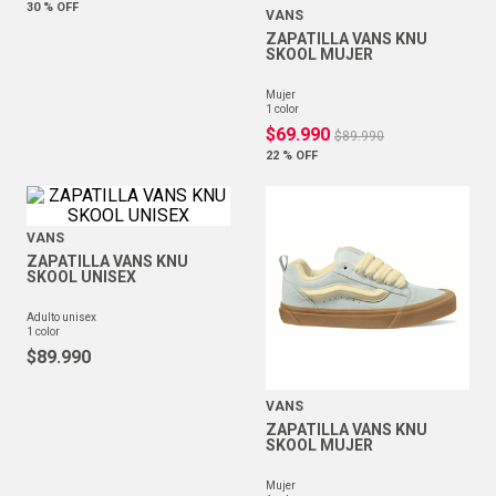
30 %
OFF
VANS
ZAPATILLA VANS KNU
SKOOL MUJER
mujer
1
color
$
69
.
990
$
89
.
990
22 %
OFF
VANS
ZAPATILLA VANS KNU
SKOOL UNISEX
adulto unisex
1
color
$
89
.
990
VANS
ZAPATILLA VANS KNU
SKOOL MUJER
mujer