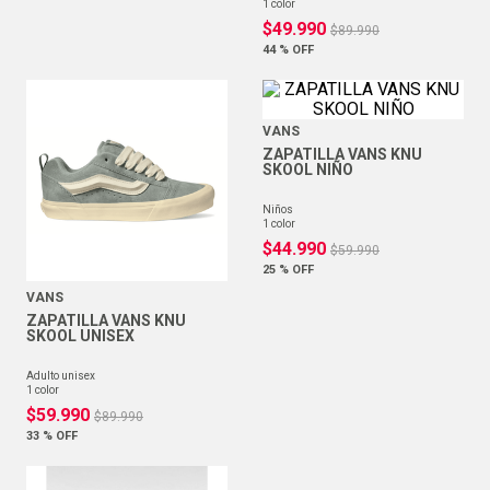
1
color
$
49
.
990
$
89
.
990
44 %
OFF
VANS
ZAPATILLA VANS KNU
SKOOL NIÑO
niños
1
color
$
44
.
990
$
59
.
990
25 %
OFF
VANS
ZAPATILLA VANS KNU
SKOOL UNISEX
adulto unisex
1
color
$
59
.
990
$
89
.
990
33 %
OFF