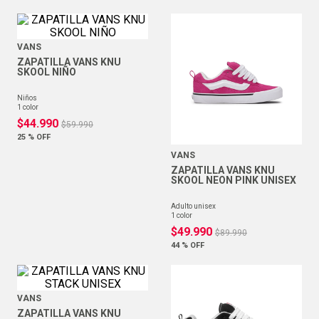
VANS
ZAPATILLA VANS KNU
SKOOL NIÑO
niños
1
color
$
44
.
990
$
59
.
990
25 %
OFF
VANS
ZAPATILLA VANS KNU
SKOOL NEON PINK UNISEX
adulto unisex
1
color
$
49
.
990
$
89
.
990
44 %
OFF
VANS
ZAPATILLA VANS KNU