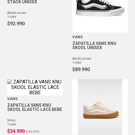
STACK UNISEX
adulto unisex
1
color
$
92
.
990
VANS
ZAPATILLA VANS KNU
SKOOL UNISEX
adulto unisex
1
color
$
89
.
990
VANS
ZAPATILLA VANS KNU
SKOOL ELASTIC LACE BEBE
niños
1
color
$
34
.
990
$
49
.
990