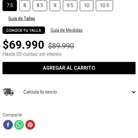
7.5
8
8.5
9
9.5
10
10.5
Guía de Tallas
Guía de Medidas
CONOCE TU TALLA
$
69
.
990
$
89
.
990
Hasta 03 cuotas sin interés
AGREGAR AL CARRITO
Calcula tu envío
Comparte