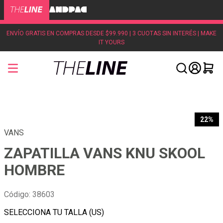
ENVÍO GRATIS EN COMPRAS DESDE $99.990 | 3 CUOTAS SIN INTERÉS | MAKE
IT YOURS
22%
VANS
ZAPATILLA VANS KNU SKOOL
HOMBRE
Código
:
38603