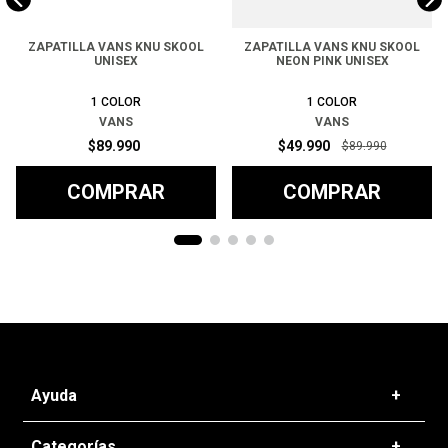
ZAPATILLA VANS KNU SKOOL
ZAPATILLA VANS KNU SKOOL
UNISEX
NEON PINK UNISEX
1
COLOR
1
COLOR
VANS
VANS
$
89
.
990
$
49
.
990
$
89
.
990
COMPRAR
COMPRAR
Ayuda
+
Preguntas frecuentes
Categorías
+