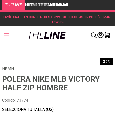
ENVÍO GRATIS EN COMPRAS DESDE $99.990 | 3 CUOTAS SIN INTERÉS | MAKE
IT YOURS
30%
NKMN
POLERA NIKE MLB VICTORY
HALF ZIP HOMBRE
Código
:
73774