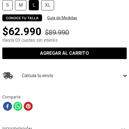
S
M
L
XL
Guía de Medidas
CONOCE TU TALLA
$
62
.
990
$
89
.
990
Hasta 03 cuotas sin interés
AGREGAR AL CARRITO
Calcula tu envío
Comparte