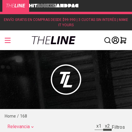
ENVÍO GRATIS EN COMPRAS DESDE $99.990 | 3 CUOTAS SIN INTERÉS | MAKE
IT YOURS
168
x1
x2
Relevancia