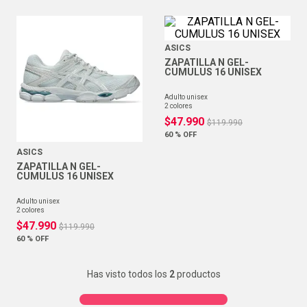
ASICS
ZAPATILLA N GEL-
CUMULUS 16 UNISEX
adulto unisex
2
colores
$
47
.
990
$
119
.
990
60 %
OFF
ASICS
ZAPATILLA N GEL-
CUMULUS 16 UNISEX
adulto unisex
2
colores
$
47
.
990
$
119
.
990
60 %
OFF
Has visto todos los
2
productos