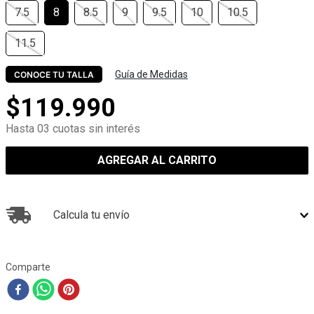
7.5
8
8.5
9
9.5
10
10.5
11.5
Guía de Medidas
CONOCE TU TALLA
$
119
.
990
Hasta 03 cuotas sin interés
AGREGAR AL CARRITO
Calcula tu envío
Comparte