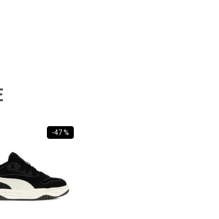
E
-
47 %