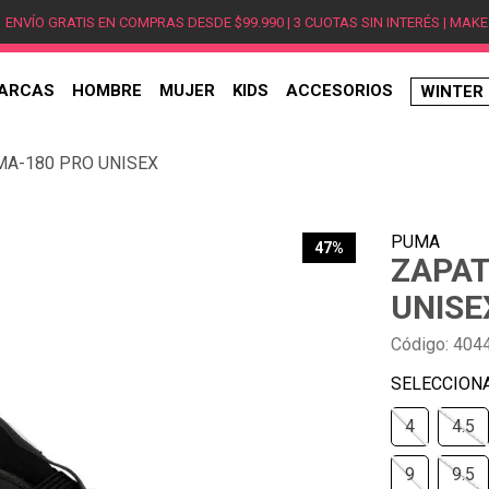
ENVÍO GRATIS EN COMPRAS DESDE $99.990 | 3 CUOTAS SIN INTERÉS | MAKE
ARCAS
HOMBRE
MUJER
KIDS
ACCESORIOS
WINTER
TÉRMINOS MÁS BUSCADOS
MA-180 PRO UNISEX
1
.
hombre
2
.
jordan
PUMA
3
.
mujer
47%
ZAPAT
4
.
nike
UNISE
5
.
zapatillas
Código
:
404
6
.
zapatillas jordan
7
.
zapatillas hombre
4
4.5
8
.
new balance
9
.
zapatillas nike
9
9.5