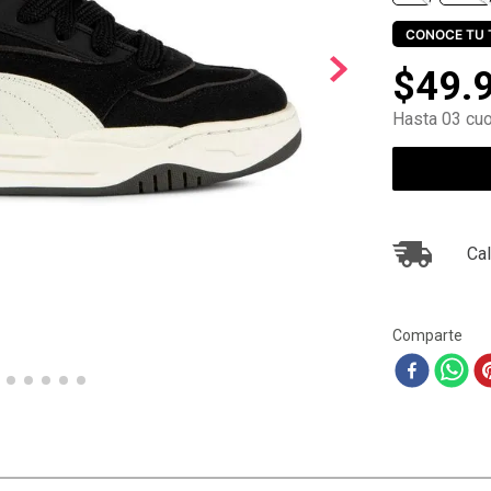
10
.
ea7
CONOCE TU 
$
49
.
Hasta 03 cuo
Cal
Comparte