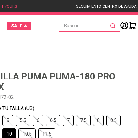
|
 IT YOURS
SEGUIMIENTO
CENTRO DE AYUDA
Buscar
SALE 🔥
ILLA PUMA PUMA-180 PRO
X
472-02
5
5.5
6
6.5
7
7.5
8
8.5
10
10.5
11.5