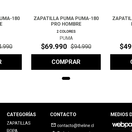
PUMA-180
ZAPATILLA PUMA PUMA-180
ZAPATIL
E
PRO HOMBRE
2
COLORES
PUMA
$
69
.
990
$
49
4
.
990
$
94
.
990
R
COMPRAR
CATEGORÍAS
CONTACTO
MEDIOS 
ZAPATILLAS
contacto@theline.cl
ROPA