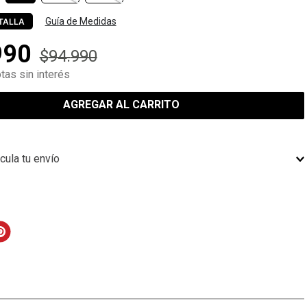
Guía de Medidas
TALLA
990
$
94
.
990
tas sin interés
AGREGAR AL CARRITO
cula tu envío