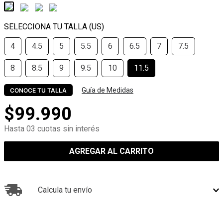
4
4.5
5
5.5
6
6.5
7
7.5
8
8.5
9
9.5
10
11.5
Guía de Medidas
CONOCE TU TALLA
$
99
.
990
Hasta 03 cuotas sin interés
AGREGAR AL CARRITO
Calcula tu envío