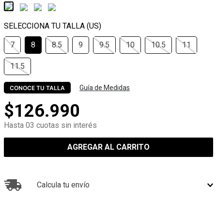
7
8
8.5
9
9.5
10
10.5
11
11.5
Guía de Medidas
CONOCE TU TALLA
$
126
.
990
Hasta 03 cuotas sin interés
AGREGAR AL CARRITO
Calcula tu envío