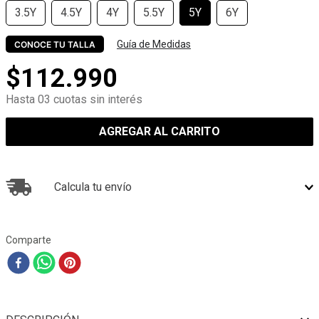
3.5Y
4.5Y
4Y
5.5Y
5Y
6Y
Guía de Medidas
CONOCE TU TALLA
$
112
.
990
Hasta 03 cuotas sin interés
AGREGAR AL CARRITO
Calcula tu envío
Comparte