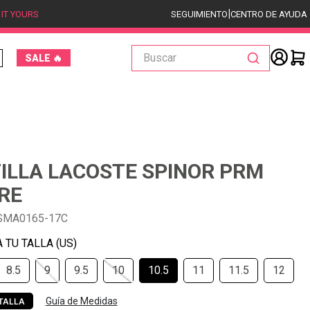
|
 IT YOURS
SEGUIMIENTO
CENTRO DE AYUDA
Buscar
SALE 🔥
ILLA LACOSTE SPINOR PRM
RE
SMA0165-17C
8.5
9
9.5
10
10.5
11
11.5
12
Guía de Medidas
TALLA