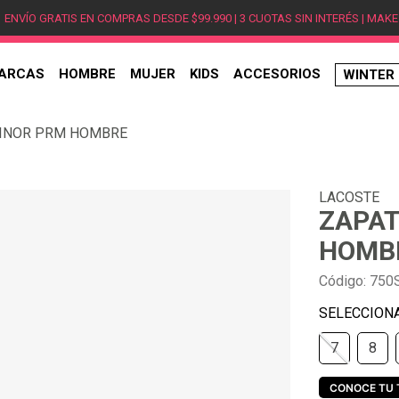
ENVÍO GRATIS EN COMPRAS DESDE $99.990 | 3 CUOTAS SIN INTERÉS | MAKE
ARCAS
HOMBRE
MUJER
KIDS
ACCESORIOS
WINTER
TÉRMINOS MÁS BUSCADOS
PINOR PRM HOMBRE
1
.
hombre
2
.
jordan
LACOSTE
3
.
mujer
ZAPAT
4
.
nike
HOMB
5
.
zapatillas
Código
:
750
6
.
zapatillas jordan
7
.
new balance
7
8
8
.
zapatillas hombre
9
.
zapatillas nike
CONOCE TU 