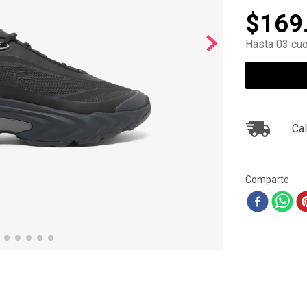
10
.
ea7
$
169
Hasta 03 cuo
Cal
Comparte