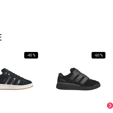
E
-
40 %
-
60 %