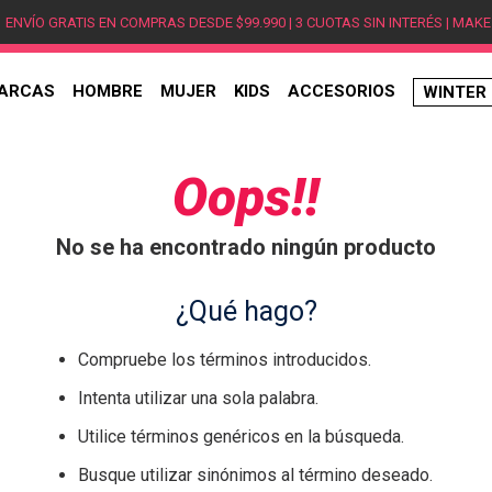
ENVÍO GRATIS EN COMPRAS DESDE $99.990 | 3 CUOTAS SIN INTERÉS | MAKE
ARCAS
HOMBRE
MUJER
KIDS
ACCESORIOS
WINTER
TÉRMINOS MÁS BUSCADOS
1
.
hombre
Oops!!
2
.
jordan
No se ha encontrado ningún producto
3
.
mujer
4
.
nike
¿Qué hago?
5
.
zapatillas
Compruebe los términos introducidos.
6
.
zapatillas jordan
Intenta utilizar una sola palabra.
7
.
xt-6
Utilice términos genéricos en la búsqueda.
8
.
new balance
Busque utilizar sinónimos al término deseado.
9
.
zapatillas hombre