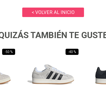
10
.
zapatillas nike
< VOLVER AL INICIO
QUIZÁS TAMBIÉN TE GUST
-
50 %
-
40 %