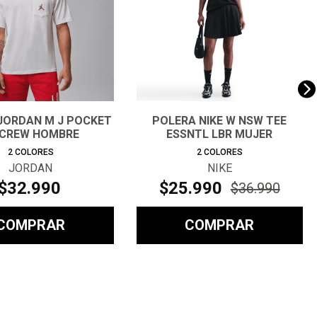
JORDAN M J POCKET
POLERA NIKE W NSW TEE
 CREW HOMBRE
ESSNTL LBR MUJER
2
COLORES
2
COLORES
JORDAN
NIKE
$
32
.
990
$
25
.
990
$
36
.
990
COMPRAR
COMPRAR