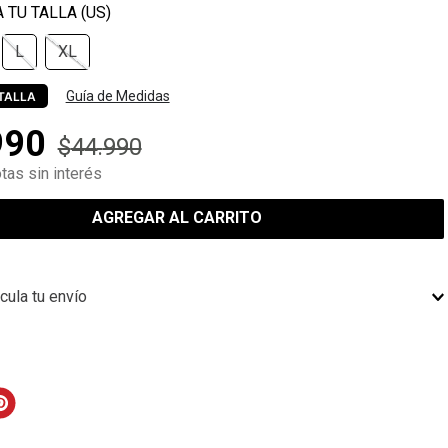
L
XL
Guía de Medidas
TALLA
990
$
44
.
990
tas sin interés
AGREGAR AL CARRITO
cula tu envío