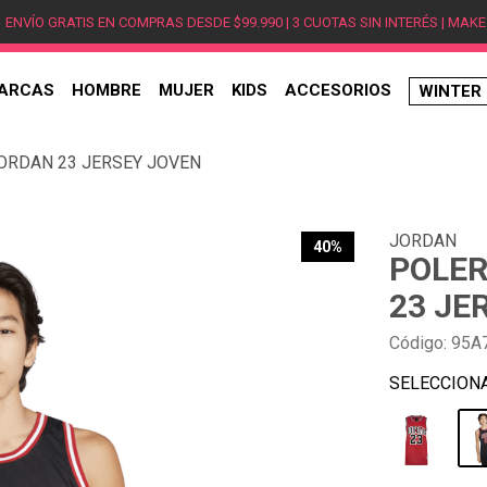
ENVÍO GRATIS EN COMPRAS DESDE $99.990 | 3 CUOTAS SIN INTERÉS | MAKE
ARCAS
HOMBRE
MUJER
KIDS
ACCESORIOS
WINTER
TÉRMINOS MÁS BUSCADOS
ORDAN 23 JERSEY JOVEN
1
.
hombre
2
.
jordan
JORDAN
3
.
mujer
40%
POLER
4
.
nike
23 JE
5
.
zapatillas
Código
:
95A
6
.
zapatillas jordan
7
.
xt-6
8
.
new balance
9
.
zapatillas hombre