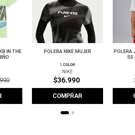
KB IN THE
POLERA NIKE MUJER
POLERA 
NIÑO
SS
1
COLOR
NIKE
$
36
.
990
990
R
COMPRAR