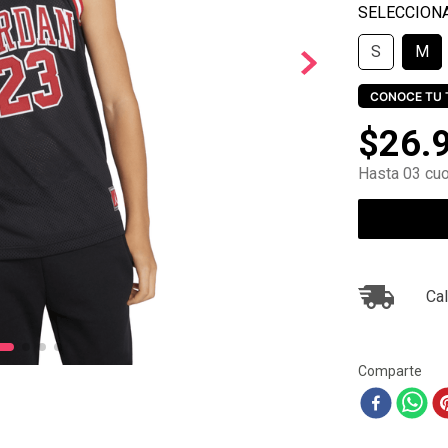
10
.
zapatillas nike
S
M
CONOCE TU 
$
26
.
Hasta 03 cuo
Cal
Comparte