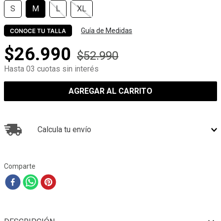
S
M
L
XL
Guía de Medidas
CONOCE TU TALLA
$
26
.
990
$
52
.
990
Hasta 03 cuotas sin interés
AGREGAR AL CARRITO
Calcula tu envío
Comparte