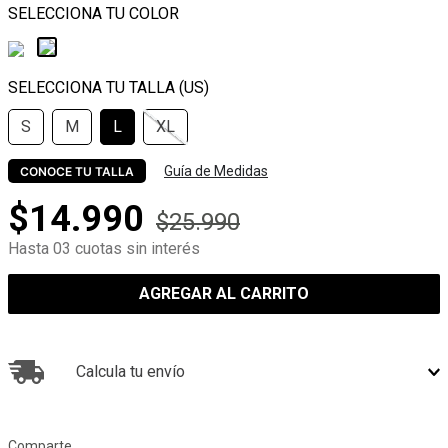
S
M
L
XL
Guía de Medidas
CONOCE TU TALLA
$
14
.
990
$
25
.
990
Hasta 03 cuotas sin interés
AGREGAR AL CARRITO
Calcula tu envío
Comparte