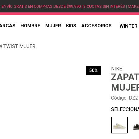
ENVÍO GRATIS EN COMPRAS DESDE $99.990 | 3 CUOTAS SIN INTERÉS | MAKE
ARCAS
HOMBRE
MUJER
KIDS
ACCESORIOS
WINTER
TÉRMINOS MÁS BUSCADOS
W TWIST MUJER
1
.
hombre
2
.
jordan
NIKE
3
.
mujer
50%
ZAPAT
4
.
nike
MUJE
5
.
zapatillas
Código
:
DZ2
6
.
zapatillas jordan
7
.
xt-6
8
.
new balance
9
.
zapatillas hombre