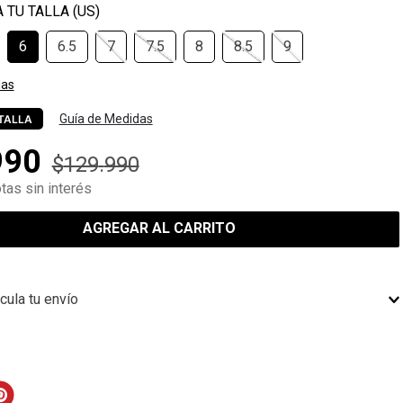
6
6.5
7
7.5
8
8.5
9
las
Guía de Medidas
TALLA
990
$
129
.
990
tas sin interés
AGREGAR AL CARRITO
cula tu envío