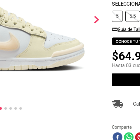
10
.
zapatillas nike
5
5.5
Guía de Tal
CONOCE TU 
$
64
.
Hasta 03 cuo
Cal
Comparte