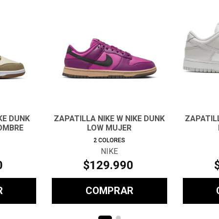
IKE DUNK
ZAPATILLA NIKE W NIKE DUNK
ZAPATILL
HOMBRE
LOW MUJER
2
COLORES
NIKE
0
$
129
.
990
R
COMPRAR