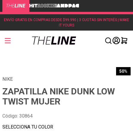
ENVÍO GRATIS EN COMPRAS DESDE $99.990 | 3 CUOTAS SIN INTERÉS | MAKE
IT YOURS
50%
NIKE
ZAPATILLA NIKE DUNK LOW
TWIST MUJER
Código
:
30864