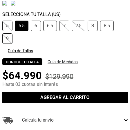
5
5.5
6
6.5
7
7.5
8
8.5
9
Guía de Tallas
Guía de Medidas
CONOCE TU TALLA
$
64
.
990
$
129
.
990
Hasta 03 cuotas sin interés
AGREGAR AL CARRITO
Calcula tu envío